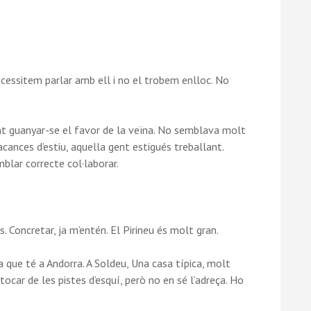
essitem parlar amb ell i no el trobem enlloc. No
nt guanyar-se el favor de la veïna. No semblava molt
acances d’estiu, aquella gent estigués treballant.
blar correcte col·laborar.
 Concretar, ja m’entén. El Pirineu és molt gran.
a que té a Andorra. A Soldeu, Una casa típica, molt
 tocar de les pistes d’esquí, però no en sé l’adreça. Ho