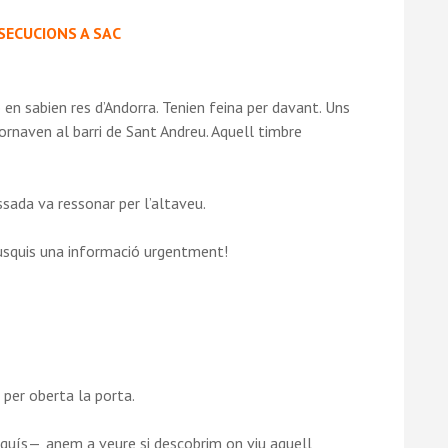
SECUCIONS A SAC
 en sabien res d’Andorra. Tenien feina per davant. Uns
rnaven al barri de Sant Andreu. Aquell timbre
ada va ressonar per l’altaveu.
busquis una informació urgentment!
per oberta la porta.
guís—, anem a veure si descobrim on viu aquell