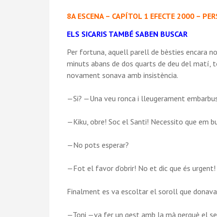
8A ESCENA –
CAPÍTOL 1 EFECTE 2000 –
PER
ELS SICARIS TAMBÉ SABEN BUSCAR
Per fortuna, aquell parell de bèsties encara no
minuts abans de dos quarts de deu del matí, to
novament sonava amb insistència.
—Si? —Una veu ronca i lleugerament embarbuss
—Kiku, obre! Soc el Santi! Necessito que em 
—No pots esperar?
—Fot el favor d’obrir! No et dic que és urgent!
Finalment es va escoltar el soroll que donava 
—Toni —va fer un gest amb la mà perquè el se