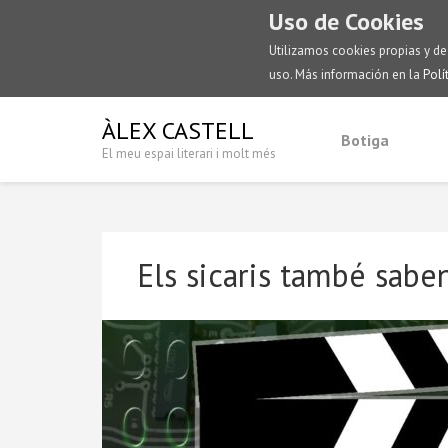
Uso de Cookies
Utilizamos cookies propias y de
uso. Más información en la
Polí
ÀLEX CASTELL
Botiga
El meu espai literari i molt més
Els sicaris també sabe