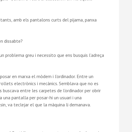
 tants, amb els pantalons curts del pijama, panxa
en dissabte?
un problema greu i necessito que ens busquis l’adreça
posar en marxa el mòdem i l’ordinador. Entre un
orollets electrònics i mecànics. Semblava que no es
s buscava entre les carpetes de l’ordinador per obrir
una pantalla per posar-hi un usuari i una
in, va teclejar el que la màquina li demanava.