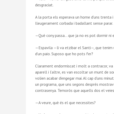
desgraciat.
A la porta els esperava un home d’uns trenta i
lleugerament corbada i badallant sense parar.
—Què cony passa… que ja no es pot dormir ni 
—Espavila —li va etzibar el Santi—, que tenim 
d’un paio. Suposo que ho pots fer?
Clarament endormiscat i molt a contracor, va 
aparell i l’altre, es van escoltar un munt de s
volien acabar d’engegar mai. Al cap d’uns minut
un programa, que uns segons després mostrava 
contrasenya. Temorós que aquells dos el veiess
—A veure, què és el que necessites?