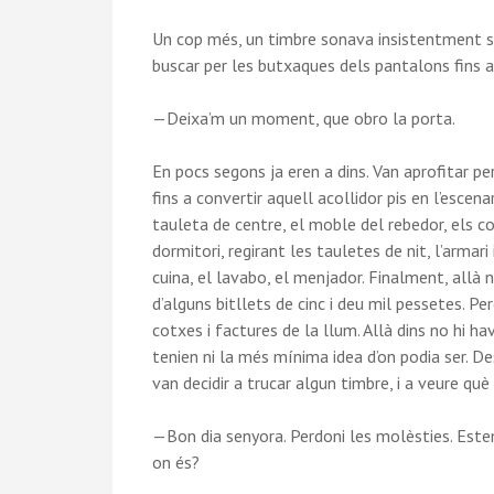
Un cop més, un timbre sonava insistentment sen
buscar per les butxaques dels pantalons fins a 
—Deixa’m un moment, que obro la porta.
En pocs segons ja eren a dins. Van aprofitar per
fins a convertir aquell acollidor pis en l’escena
tauleta de centre, el moble del rebedor, els co
dormitori, regirant les tauletes de nit, l’armar
cuina, el lavabo, el menjador. Finalment, allà 
d’alguns bitllets de cinc i deu mil pessetes. P
cotxes i factures de la llum. Allà dins no hi hav
tenien ni la més mínima idea d’on podia ser. Des
van decidir a trucar algun timbre, i a veure què
—Bon dia senyora. Perdoni les molèsties. Este
on és?