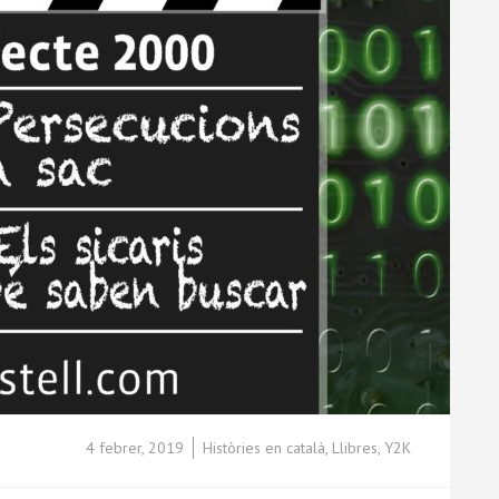
4 febrer, 2019
Històries en català
,
Llibres
,
Y2K