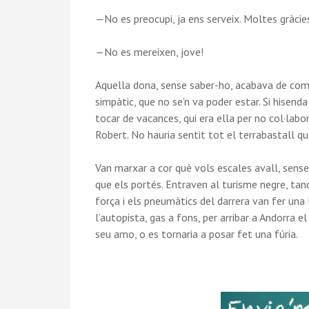
—No es preocupi, ja ens serveix. Moltes gràcies
—No es mereixen, jove!
Aquella dona, sense saber-ho, acabava de com
simpàtic, que no se’n va poder estar. Si hisen
tocar de vacances, qui era ella per no col·labo
Robert. No hauria sentit tot el terrabastall qu
Van marxar a cor què vols escales avall, sense 
que els portés. Entraven al turisme negre, ta
força i els pneumàtics del darrera van fer una 
l’autopista, gas a fons, per arribar a Andorra 
seu amo, o es tornaria a posar fet una fúria.