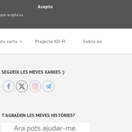
Acepto
 que acepta su
ats curts
Projecte KO-FI
Sobre mi
SEGUEIX LES MEVES XARXES :)
T’AGRADEN LES MEVES HISTÒRIES?