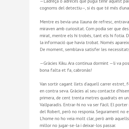
—L’adreça o adreces que pugui tenir aquest pai
cognoms del detectiu—, si és que té més d’una
Mentre es bevia una llauna de refresc, entrava
miraven amb curiositat. Com podia ser que des
mirat, mentre els hi trobés, tant els hi fotia. 
la informació que havia trobat. Només apareixi
De moment, semblava satisfer les necessitats d
—Gràcies Kiku. Ara continua dormint —li va posa
bona falta et fa, cabronàs!
Van sortir cagant llets d’aquell carrer estret, 
en contra seva. Gràcies al seu contacte d’hisend
primera, de cent trenta metres quadrats en un 
Vallparadís. Entrar-hi no va ser fàcil. El porter
del Robert, però no responia. Segurament no est
L’home no ho veia molt clar, però amb aquells
millor no jugar-se-la i deixar-los passar.