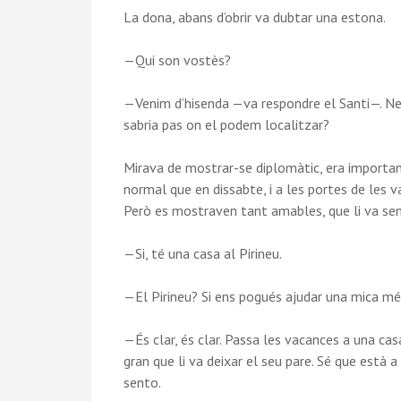
La dona, abans d’obrir va dubtar una estona.
—Qui son vostès?
—Venim d’hisenda —va respondre el Santi—. Nec
sabria pas on el podem localitzar?
Mirava de mostrar-se diplomàtic, era importa
normal que en dissabte, i a les portes de les v
Però es mostraven tant amables, que li va sem
—Si, té una casa al Pirineu.
—El Pirineu? Si ens pogués ajudar una mica més.
—És clar, és clar. Passa les vacances a una cas
gran que li va deixar el seu pare. Sé que està a
sento.