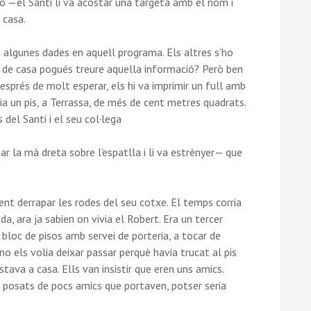
o —el Santi li va acostar una targeta amb el nom i
 casa.
 algunes dades en aquell programa. Els altres s’ho
 de casa pogués treure aquella informació? Però ben
Després de molt esperar, els hi va imprimir un full amb
a un pis, a Terrassa, de més de cent metres quadrats.
el Santi i el seu col·lega
r la mà dreta sobre l’espatlla i li va estrènyer— que
fent derrapar les rodes del seu cotxe. El temps corria
a, ara ja sabien on vivia el Robert. Era un tercer
bloc de pisos amb servei de porteria, a tocar de
 no els volia deixar passar perquè havia trucat al pis
ava a casa. Ells van insistir que eren uns amics.
 posats de pocs amics que portaven, potser seria