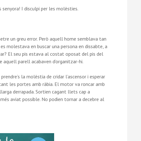
 senyora! I disculpi per les molèsties.
etre un greu error. Però aquell home semblava tan
da es molestava en buscar una persona en dissabte, a
rar? El seu pis estava al costat oposat del pis del
e aquell parell acabaven d’organitzar-hi.
prendre’s la molèstia de cridar l’ascensor i esperar
ncant les portes amb ràbia. El motor va roncar amb
llarga derrapada. Sortien cagant llets cap a
el més aviat possible. No podien tornar a decebre al