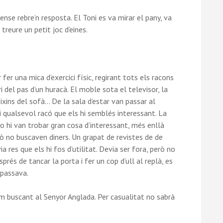
se rebre’n resposta. El Toni es va mirar el pany, va
treure un petit joc d’eines.
 fer una mica d’exercici físic, regirant tots els racons
ri del pas d’un huracà. El moble sota el televisor, la
ixins del sofà… De la sala d’estar van passar al
i i qualsevol racó que els hi semblés interessant. La
no hi van trobar gran cosa d’interessant, més enllà
erò no buscaven diners. Un grapat de revistes de de
ia res que els hi fos d’utilitat. Devia ser fora, però no
prés de tancar la porta i fer un cop d’ull al replà, es
 passava.
m buscant al Senyor Anglada. Per casualitat no sabrà