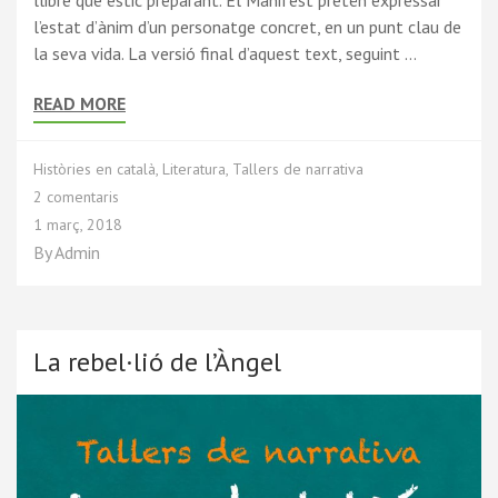
l’estat d’ànim d’un personatge concret, en un punt clau de
la seva vida. La versió final d’aquest text, seguint …
READ MORE
Històries en català
,
Literatura
,
Tallers de narrativa
2 comentaris
1 març, 2018
By
Admin
La rebel·lió de l’Àngel