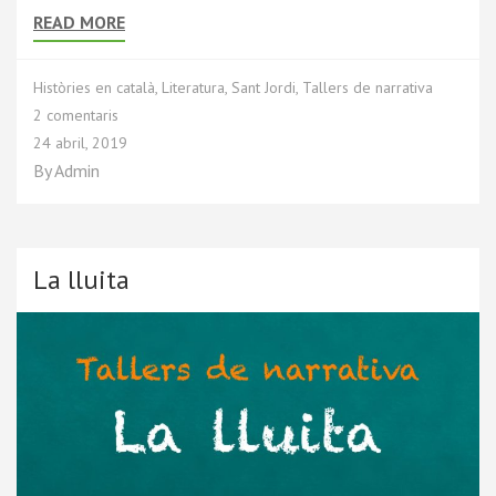
READ MORE
Històries en català
,
Literatura
,
Sant Jordi
,
Tallers de narrativa
2 comentaris
24 abril, 2019
By
Admin
La lluita