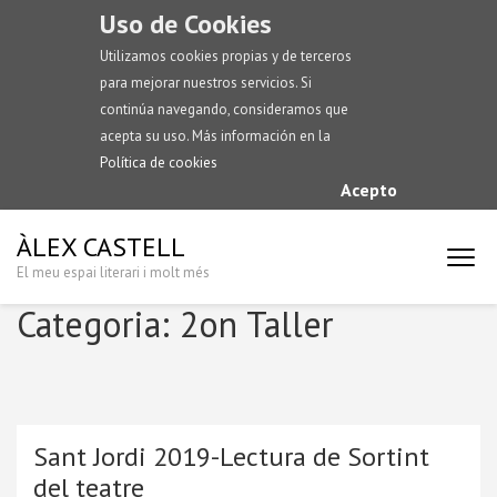
Uso de Cookies
Utilizamos cookies propias y de terceros
para mejorar nuestros servicios. Si
continúa navegando, consideramos que
acepta su uso. Más información en la
Política de cookies
Acepto
ÀLEX CASTELL
El meu espai literari i molt més
Categoria:
2on Taller
Sant Jordi 2019-Lectura de Sortint
del teatre