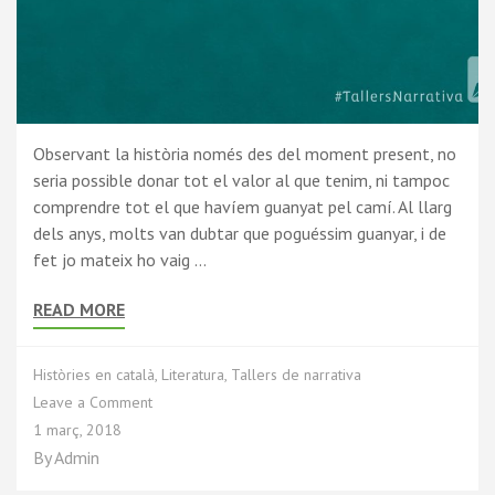
Observant la història només des del moment present, no
seria possible donar tot el valor al que tenim, ni tampoc
comprendre tot el que havíem guanyat pel camí. Al llarg
dels anys, molts van dubtar que poguéssim guanyar, i de
fet jo mateix ho vaig …
READ MORE
Històries en català
,
Literatura
,
Tallers de narrativa
Leave a Comment
1 març, 2018
By
Admin