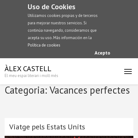
Uso de Cookies
Utilizamos cookies propias y de terceros
para mejorar nuestros servicios. Si
continúa navegando, consideramos que
acepta su uso. Más información en la
Política de cookies
Acepto
ÀLEX CASTELL
El meu espai literari i molt més
Categoria:
Vacances perfectes
Viatge pels Estats Units