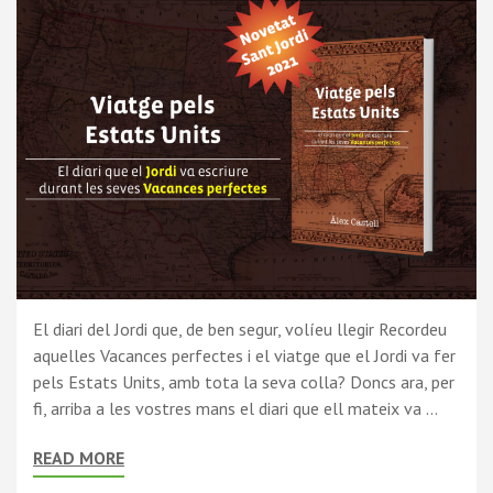
El diari del Jordi que, de ben segur, volíeu llegir Recordeu
aquelles Vacances perfectes i el viatge que el Jordi va fer
pels Estats Units, amb tota la seva colla? Doncs ara, per
fi, arriba a les vostres mans el diari que ell mateix va …
READ MORE