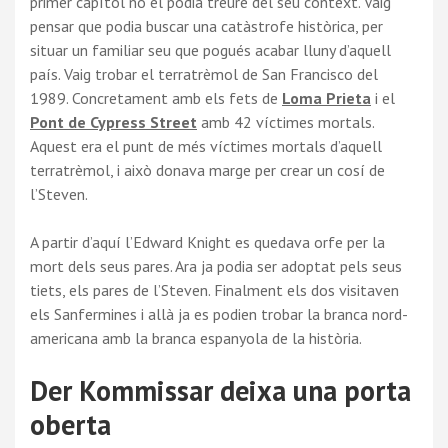
primer capítol no el podia treure del seu context. Vaig
pensar que podia buscar una catàstrofe històrica, per
situar un familiar seu que pogués acabar lluny d’aquell
país. Vaig trobar el terratrèmol de San Francisco del
1989. Concretament amb els fets de
Loma Prieta
i el
Pont de Cypress Street
amb 42 víctimes mortals.
Aquest era el punt de més víctimes mortals d’aquell
terratrèmol, i això donava marge per crear un cosí de
l’Steven.
A partir d’aquí l’Edward Knight es quedava orfe per la
mort dels seus pares. Ara ja podia ser adoptat pels seus
tiets, els pares de l’Steven. Finalment els dos visitaven
els Sanfermines i allà ja es podien trobar la branca nord-
americana amb la branca espanyola de la història.
Der Kommissar deixa una porta
oberta