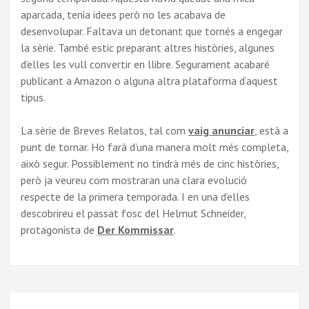
aparcada, tenia idees però no les acabava de
desenvolupar. Faltava un detonant que tornés a engegar
la sèrie. També estic preparant altres històries, algunes
d’elles les vull convertir en llibre. Segurament acabaré
publicant a Amazon o alguna altra plataforma d’aquest
tipus.
La sèrie de Breves Relatos, tal com
vaig anunciar
, està a
punt de tornar. Ho farà d’una manera molt més completa,
això segur. Possiblement no tindrà més de cinc històries,
però ja veureu com mostraran una clara evolució
respecte de la primera temporada. I en una d’elles
descobrireu el passat fosc del Helmut Schneider,
protagonista de
Der Kommissar
.