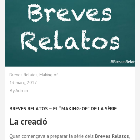
Breves Relatos
,
Making of
13 març, 2017
By
Admin
BREVES RELATOS – EL “MAKING-OF” DE LA SÈRIE
La creació
Quan començava a preparar la sèrie dels
Breves Relatos
,