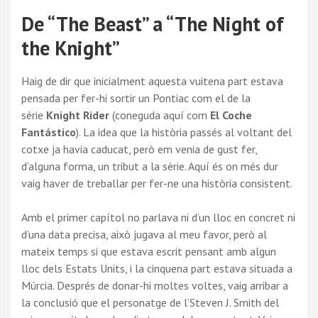
De “The Beast” a “The Night of
the Knight”
Haig de dir que inicialment aquesta vuitena part estava
pensada per fer-hi sortir un Pontiac com el de la
sèrie
Knight Rider
(coneguda aquí com
El Coche
Fantástico
). La idea que la història passés al voltant del
cotxe ja havia caducat, però em venia de gust fer,
d’alguna forma, un tribut a la sèrie. Aquí és on més dur
vaig haver de treballar per fer-ne una història consistent.
Amb el primer capítol no parlava ni d’un lloc en concret ni
d’una data precisa, això jugava al meu favor, però al
mateix temps si que estava escrit pensant amb algun
lloc dels Estats Units, i la cinquena part estava situada a
Múrcia. Després de donar-hi moltes voltes, vaig arribar a
la conclusió que el personatge de l’Steven J. Smith del