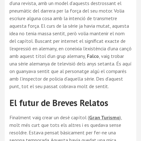
d’una revista, amb un model d’aquests destrossant el
pneumàtic del darrera per la força del seu motor. Volia
escriure alguna cosa amb la intenció de transmetre
aquesta força. El curs de la sèrie ja havia mutat, aquesta
idea no tenia massa sentit, però volia mantenir el nom
del capítol. Buscant per internet el significat exacte de
l’expressió en alemany, en coneixia l’existència d’una cançó
amb aquest títol d’un grup alemany,
Falco
, vaig trobar
una sèrie alemanya de televisió dels anys setanta. És aquí
on guanyava sentit que al personatge algú el comparés
amb l’inspector de policia d’aquella sèrie. Des d’aquest
punt, tot el seu passat cobrava molt de sentit.
El futur de Breves Relatos
Finalment vaig crear un desè capítol (
Gran Turismo
),
molt més curt que tots els altres i es quedava sense
resoldre. Estava pensat bàsicament per fer-ne una
segona temporada. Aquesta havia quedat una mica