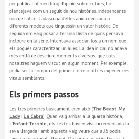
per publicar al meu blog d’opinió sobre cotxes, ho
plantejava com un seguit de nou històries, independents
una de l’altre. Cadascuna d’elles aniria dedicada a
diferents models que tinguessin un valor històric. De
seguida em vaig posar a fer una llista de quins pensava
incloure en la sèrie. Intentava associar-los a un nom que
els pogués caracteritzar, un àlies. La idea inicial no anava
més enllà de descriure moments diversos, que tots
nosaltres haguem viscut en algun moment. Per exemple,
podia ser la compra del primer cotxe o altres experiències
vitals semblants.
Els primers passos
Les tres primeres bàsicament eren això (
The Beast
,
My
Lady
i
La Cabra
). Quan vaig arribar a la quarta història,
L’Enfant Terrible
,
els textos havien vist incrementada la
seva llargada i amb aquesta vaig veure que allò podia
tenir un recorregut diferent. De forma quasi instintiva, la