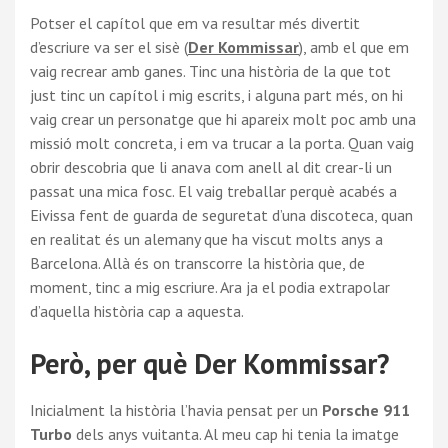
Potser el capítol que em va resultar més divertit
d’escriure va ser el sisè (
Der Kommissar
), amb el que em
vaig recrear amb ganes. Tinc una història de la que tot
just tinc un capítol i mig escrits, i alguna part més, on hi
vaig crear un personatge que hi apareix molt poc amb una
missió molt concreta, i em va trucar a la porta. Quan vaig
obrir descobria que li anava com anell al dit crear-li un
passat una mica fosc. El vaig treballar perquè acabés a
Eivissa fent de guarda de seguretat d’una discoteca, quan
en realitat és un alemany que ha viscut molts anys a
Barcelona. Allà és on transcorre la història que, de
moment, tinc a mig escriure. Ara ja el podia extrapolar
d’aquella història cap a aquesta.
Però, per què Der Kommissar?
Inicialment la història l’havia pensat per un
Porsche 911
Turbo
dels anys vuitanta. Al meu cap hi tenia la imatge