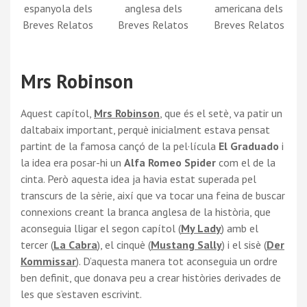
espanyola dels
anglesa dels
americana dels
Breves Relatos
Breves Relatos
Breves Relatos
Mrs Robinson
Aquest capítol,
Mrs Robinson
, que és el setè, va patir un
daltabaix important, perquè inicialment estava pensat
partint de la famosa cançó de la pel·lícula
El Graduado
i
la idea era posar-hi un
Alfa Romeo Spider
com el de la
cinta. Però aquesta idea ja havia estat superada pel
transcurs de la sèrie, així que va tocar una feina de buscar
connexions creant la branca anglesa de la història, que
aconseguia lligar el segon capítol (
My Lady
) amb el
tercer (
La Cabra
), el cinquè (
Mustang Sally
) i el sisè (
Der
Kommissar
). D’aquesta manera tot aconseguia un ordre
ben definit, que donava peu a crear històries derivades de
les que s’estaven escrivint.