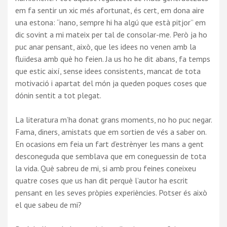
em fa sentir un xic més afortunat, és cert, em dona aire
una estona: “nano, sempre hi ha algú que està pitjor” em
dic sovint a mi mateix per tal de consolar-me. Però ja ho
puc anar pensant, això, que les idees no venen amb la
fluïdesa amb què ho feien. Ja us ho he dit abans, fa temps
que estic així, sense idees consistents, mancat de tota
motivació i apartat del món ja queden poques coses que
dónin sentit a tot plegat.
La literatura m’ha donat grans moments, no ho puc negar.
Fama, diners, amistats que em sortien de vés a saber on.
En ocasions em feia un fart d’estrènyer les mans a gent
desconeguda que semblava que em coneguessin de tota
la vida. Què sabreu de mi, si amb prou feines coneixeu
quatre coses que us han dit perquè l’autor ha escrit
pensant en les seves pròpies experiències. Potser és això
el que sabeu de mi?