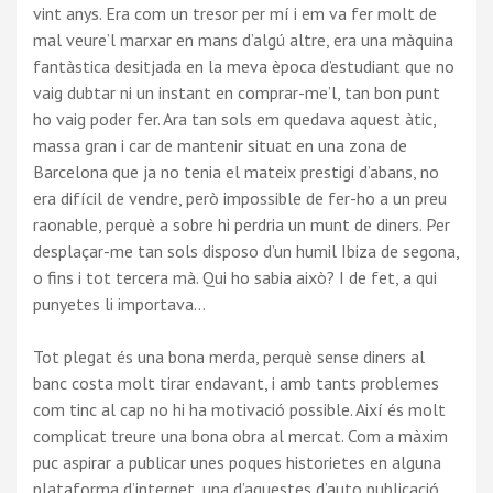
vint anys. Era com un tresor per mí i em va fer molt de
mal veure’l marxar en mans d’algú altre, era una màquina
fantàstica desitjada en la meva època d’estudiant que no
vaig dubtar ni un instant en comprar-me’l, tan bon punt
ho vaig poder fer. Ara tan sols em quedava aquest àtic,
massa gran i car de mantenir situat en una zona de
Barcelona que ja no tenia el mateix prestigi d’abans, no
era difícil de vendre, però impossible de fer-ho a un preu
raonable, perquè a sobre hi perdria un munt de diners. Per
desplaçar-me tan sols disposo d’un humil Ibiza de segona,
o fins i tot tercera mà. Qui ho sabia això? I de fet, a qui
punyetes li importava…
Tot plegat és una bona merda, perquè sense diners al
banc costa molt tirar endavant, i amb tants problemes
com tinc al cap no hi ha motivació possible. Així és molt
complicat treure una bona obra al mercat. Com a màxim
puc aspirar a publicar unes poques historietes en alguna
plataforma d’internet, una d’aquestes d’auto publicació