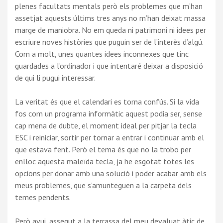
plenes facultats mentals però els problemes que m’han
assetjat aquests últims tres anys no m’han deixat massa
marge de maniobra. No em queda ni patrimoni ni idees per
escriure noves històries que puguin ser de l’interès d’algú.
Com a molt, unes quantes idees inconnexes que tinc
guardades a l’ordinador i que intentaré deixar a disposició
de qui li pugui interessar.
La veritat és que el calendari es torna confús. Si la vida
fos com un programa informàtic aquest podia ser, sense
cap mena de dubte, el moment ideal per pitjar la tecla
ESC i reiniciar, sortir per tornar a entrar i continuar amb el
que estava fent. Però el tema és que no la trobo per
enlloc aquesta maleïda tecla, ja he esgotat totes les
opcions per donar amb una solució i poder acabar amb els
meus problemes, que s’amunteguen a la carpeta dels
temes pendents.
Però avui, assegut a la terrassa del meu devaluat àtic de