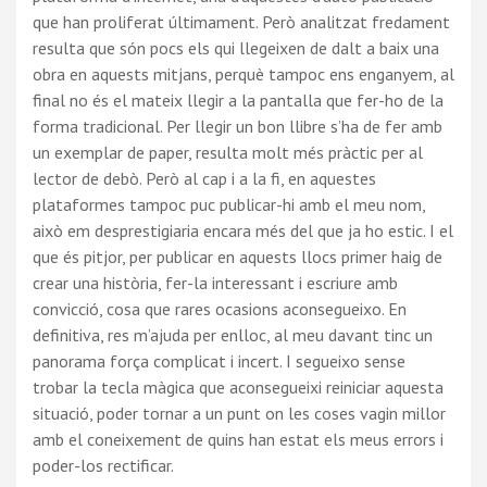
que han proliferat últimament. Però analitzat fredament
resulta que són pocs els qui llegeixen de dalt a baix una
obra en aquests mitjans, perquè tampoc ens enganyem, al
final no és el mateix llegir a la pantalla que fer-ho de la
forma tradicional. Per llegir un bon llibre s’ha de fer amb
un exemplar de paper, resulta molt més pràctic per al
lector de debò. Però al cap i a la fi, en aquestes
plataformes tampoc puc publicar-hi amb el meu nom,
això em desprestigiaria encara més del que ja ho estic. I el
que és pitjor, per publicar en aquests llocs primer haig de
crear una història, fer-la interessant i escriure amb
convicció, cosa que rares ocasions aconsegueixo. En
definitiva, res m’ajuda per enlloc, al meu davant tinc un
panorama força complicat i incert. I segueixo sense
trobar la tecla màgica que aconsegueixi reiniciar aquesta
situació, poder tornar a un punt on les coses vagin millor
amb el coneixement de quins han estat els meus errors i
poder-los rectificar.