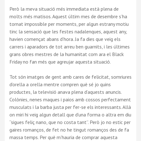
Però la meva situació més immediata està plena de
molts més matisos. Aquest últim mes de desembre s’ha
tornat impossible per moments, per algun estrany motiu
tinc la sensació que les festes nadalenques, aquest any,
havien començat abans d’hora. Ja fa dies que veig els
carrers i aparadors de tot arreu ben guarnits, i les últimes
grans obres mestres de la humanitat com ara el Black
Friday no fan més que agreujar aquesta situació.
Tot són imatges de gent amb cares de felicitat, somriures
d’orella a orella mentre compren què sé jo quins
productes, la televisió anava plena d’aquests anuncis.
Colònies, nenes maques i paios amb cossos perfectament
musculats i la barba justa per fer-se els interessants. Allà
on miri hi veig algun detall que d’una forma o altra em diu
“sigues feliç nano, que no costa tant”. Però jo no estic per
gaires romanços, de fet no he tingut romanços des de fa
massa temps. Per què m’hauria de comprar aquesta