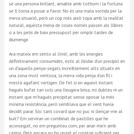
se una persona brillant, amable amb tothom i la fortuna
se li torna a posar a favor. No és una mala sortida per la
meva situació, però un cop més això topa amb la realitat
natural, aquesta mena de coses només passen als llibres
o a les pelis de baix pressupost per omplir tardes de
diumenge.
Ara mateix em sento al límit, amb les energies
definitivament consumides, estic al llindar d’un precipici en
un d’aquells penya-segats increïblement alts situats en
una zona molt ventosa, la meva vida penja d’un fil i
m’està agafant vertigen. De fet si en aquest instant
hagués bufat tan sols una lleugera brisa, no dubteu ni un
instant que m’hagués precipitat sense oposar la més
mínima resistència, però semblava que el vent havia
decidit parar. Sóc tant covard que no puc ni llençar-me al
buit? Em serviran un combinat de pastilles que he
aconseguit, no em pregunteu com, per anar-me’n amb
calma. Però encara no he reunit el coratge suficient per