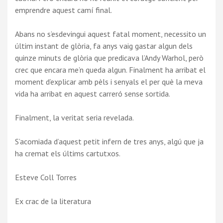
emprendre aquest camí final.
Abans no s’esdevingui aquest fatal moment, necessito un
últim instant de glòria, fa anys vaig gastar algun dels
quinze minuts de glòria que predicava l’Andy Warhol, però
crec que encara me’n queda algun. Finalment ha arribat el
moment d’explicar amb pèls i senyals el per què la meva
vida ha arribat en aquest carreró sense sortida.
Finalment, la veritat seria revelada.
S’acomiada d’aquest petit infern de tres anys, algú que ja
ha cremat els últims cartutxos.
Esteve Coll Torres
Ex crac de la literatura