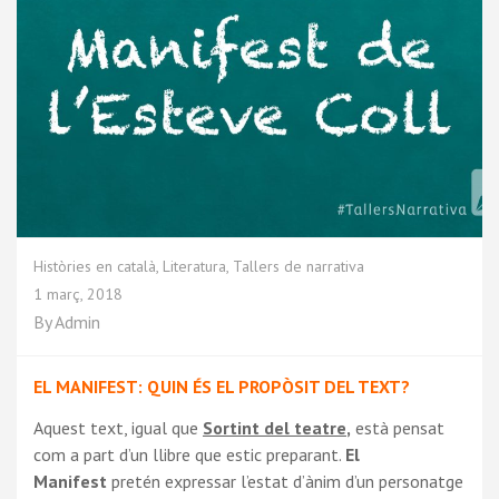
Històries en català
,
Literatura
,
Tallers de narrativa
1 març, 2018
By
Admin
EL MANIFEST: QUIN ÉS EL PROPÒSIT DEL TEXT?
Aquest text, igual que
Sortint del teatre
,
està pensat
com a part d’un llibre que estic preparant.
El
Manifest
pretén expressar l’estat d’ànim d’un personatge