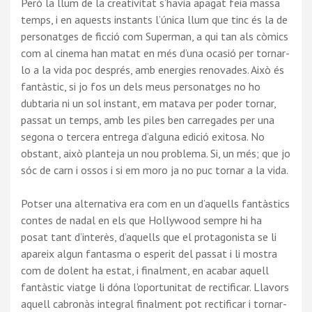
Però la llum de la creativitat s’havia apagat feia massa
temps, i en aquests instants l’única llum que tinc és la de
personatges de ficció com Superman, a qui tan als còmics
com al cinema han matat en més d’una ocasió per tornar-
lo a la vida poc després, amb energies renovades. Això és
fantàstic, si jo fos un dels meus personatges no ho
dubtaria ni un sol instant, em matava per poder tornar,
passat un temps, amb les piles ben carregades per una
segona o tercera entrega d’alguna edició exitosa. No
obstant, això planteja un nou problema. Si, un més; que jo
sóc de carn i ossos i si em moro ja no puc tornar a la vida.
Potser una alternativa era com en un d’aquells fantàstics
contes de nadal en els que Hollywood sempre hi ha
posat tant d’interès, d’aquells que el protagonista se li
apareix algun fantasma o esperit del passat i li mostra
com de dolent ha estat, i finalment, en acabar aquell
fantàstic viatge li dóna l’oportunitat de rectificar. Llavors
aquell cabronàs integral finalment pot rectificar i tornar-