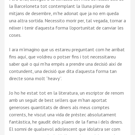
la Barceloneta tot contemplant la lluna plena de
mitjans de desembre, m’he adonat que ja no em queda
una altra sortida. Necessito morir per, tal vegada, tornar a
néixer i tenir d’aquesta forma l’oportunitat de canviar les
coses.
I ara m’imagino que us estareu preguntant com he arribat
fins aquí, que voldreu o potser fins i tot necessitareu
saber què o qui m’ha empès a prendre una decisió així de
contundent, una decisió que dita d’aquesta forma tan
directe sona molt “heavy”.
Jo ho he estat tot en la literatura, un escriptor de renom
amb un seguit de best sellers que m’han aportat
generoses quantitats de diners als meus comptes
corrents, he viscut una vida de préstec absolutament
fantàstica, he gaudit dels plaers de la fama i dels diners.
El somni de qualsevol adolescent que idolatra ser com