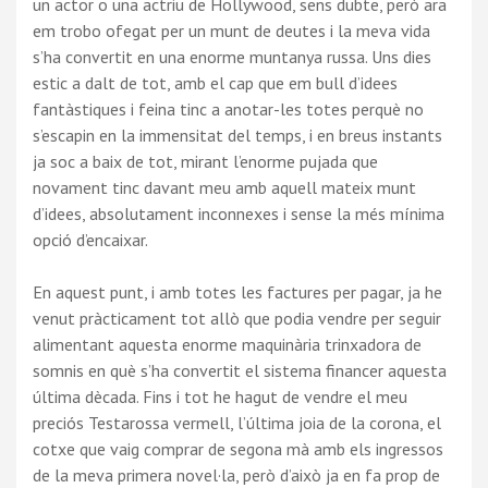
un actor o una actriu de Hollywood, sens dubte, però ara
em trobo ofegat per un munt de deutes i la meva vida
s’ha convertit en una enorme muntanya russa. Uns dies
estic a dalt de tot, amb el cap que em bull d’idees
fantàstiques i feina tinc a anotar-les totes perquè no
s’escapin en la immensitat del temps, i en breus instants
ja soc a baix de tot, mirant l’enorme pujada que
novament tinc davant meu amb aquell mateix munt
d’idees, absolutament inconnexes i sense la més mínima
opció d’encaixar.
En aquest punt, i amb totes les factures per pagar, ja he
venut pràcticament tot allò que podia vendre per seguir
alimentant aquesta enorme maquinària trinxadora de
somnis en què s’ha convertit el sistema financer aquesta
última dècada. Fins i tot he hagut de vendre el meu
preciós Testarossa vermell, l’última joia de la corona, el
cotxe que vaig comprar de segona mà amb els ingressos
de la meva primera novel·la, però d’això ja en fa prop de