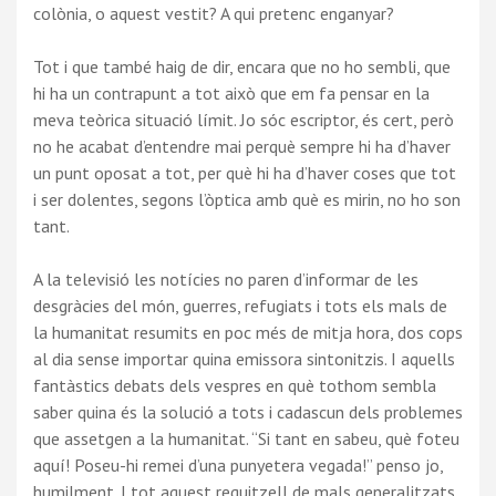
colònia, o aquest vestit? A qui pretenc enganyar?
Tot i que també haig de dir, encara que no ho sembli, que
hi ha un contrapunt a tot això que em fa pensar en la
meva teòrica situació límit. Jo sóc escriptor, és cert, però
no he acabat d’entendre mai perquè sempre hi ha d’haver
un punt oposat a tot, per què hi ha d’haver coses que tot
i ser dolentes, segons l’òptica amb què es mirin, no ho son
tant.
A la televisió les notícies no paren d’informar de les
desgràcies del món, guerres, refugiats i tots els mals de
la humanitat resumits en poc més de mitja hora, dos cops
al dia sense importar quina emissora sintonitzis. I aquells
fantàstics debats dels vespres en què tothom sembla
saber quina és la solució a tots i cadascun dels problemes
que assetgen a la humanitat. “Si tant en sabeu, què foteu
aquí! Poseu-hi remei d’una punyetera vegada!” penso jo,
humilment. I tot aquest reguitzell de mals generalitzats