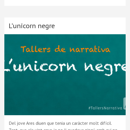
L’unicorn negre
Del jove Ares diuen que tenia un caràcter molt difícil.
Tant, que als vint anys ja no li quedava ningú amb qui no