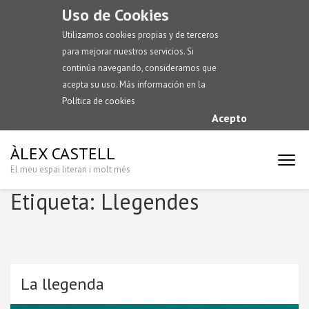
Uso de Cookies
Utilizamos cookies propias y de terceros
para mejorar nuestros servicios. Si
continúa navegando, consideramos que
acepta su uso. Más información en la
Política de cookies
Acepto
ÀLEX CASTELL
El meu espai literari i molt més
Etiqueta:
Llegendes
La llegenda